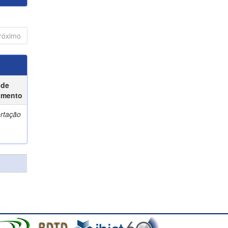
róximo
 de
umento
ertação