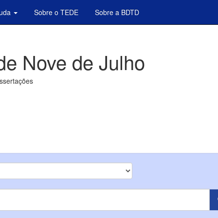
juda
Sobre o TEDE
Sobre a BDTD
de Nove de Julho
issertações