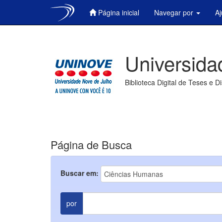
Página inicial
Navegar por
A
Skip
navigation
Universida
Biblioteca Digital de Teses e D
Página de Busca
Buscar em:
por