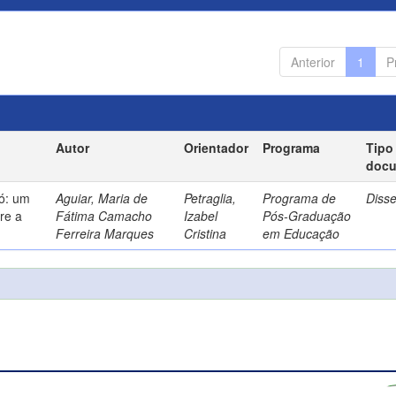
Anterior
1
P
Autor
Orientador
Programa
Tipo
doc
só: um
Aguiar, Maria de
Petraglia,
Programa de
Diss
re a
Fátima Camacho
Izabel
Pós-Graduação
Ferreira Marques
Cristina
em Educação