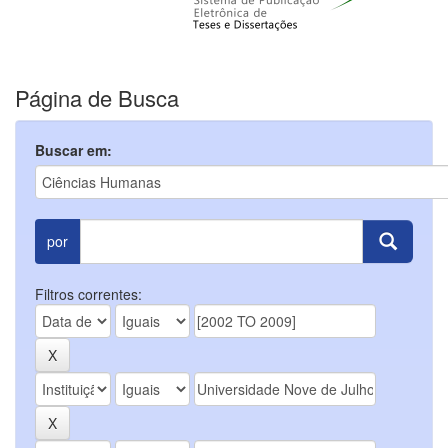
Página de Busca
Buscar em:
por
Filtros correntes: