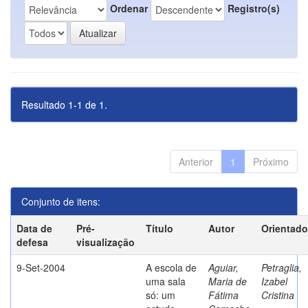
Ordenar
Registro(s)
Resultado 1-1 de 1.
Anterior
1
Próximo
Conjunto de itens:
Data de
Pré-
Título
Autor
Orientado
defesa
visualização
9-Set-2004
A escola de
Aguiar,
Petraglia,
uma sala
Maria de
Izabel
só: um
Fátima
Cristina