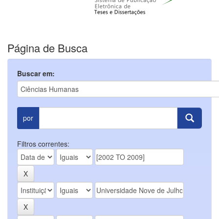
Página de Busca
Buscar em:
por
Filtros correntes: