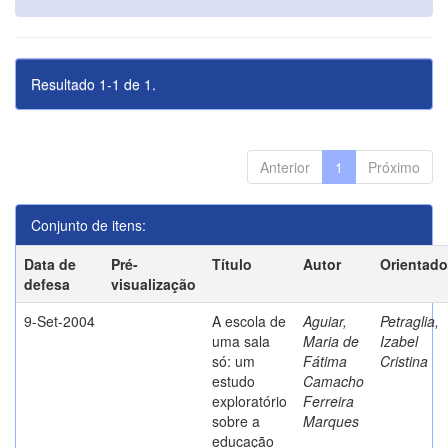
Resultado 1-1 de 1.
Anterior
1
Próximo
Conjunto de itens:
Data de
Pré-
Título
Autor
Orientado
defesa
visualização
9-Set-2004
A escola de
Aguiar,
Petraglia,
uma sala
Maria de
Izabel
só: um
Fátima
Cristina
estudo
Camacho
exploratório
Ferreira
sobre a
Marques
educação