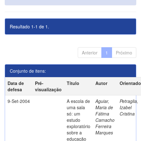
Resultado 1-1 de 1.
Anterior
1
Próximo
Conjunto de itens:
Data de
Pré-
Título
Autor
Orientado
defesa
visualização
9-Set-2004
A escola de
Aguiar,
Petraglia,
uma sala
Maria de
Izabel
só: um
Fátima
Cristina
estudo
Camacho
exploratório
Ferreira
sobre a
Marques
educação