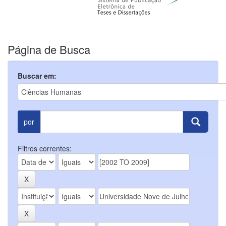
Página de Busca
Buscar em:
por
Filtros correntes: