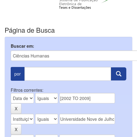
Página de Busca
Buscar em:
por
Filtros correntes: