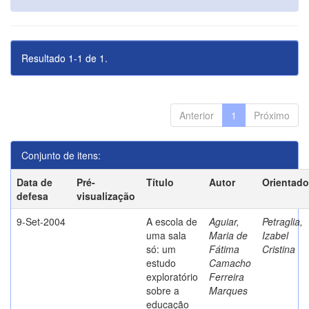
Resultado 1-1 de 1.
Anterior
1
Próximo
Conjunto de itens:
Data de
Pré-
Título
Autor
Orientado
defesa
visualização
9-Set-2004
A escola de
Aguiar,
Petraglia,
uma sala
Maria de
Izabel
só: um
Fátima
Cristina
estudo
Camacho
exploratório
Ferreira
sobre a
Marques
educação