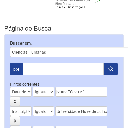
Página de Busca
Buscar em:
por
Filtros correntes: