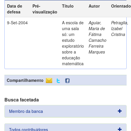
Data de
Pré-
Título
Autor
Orientado
defesa
visualização
9-Set-2004
A escola de
Aguiar,
Petraglia,
uma sala
Maria de
Izabel
só: um
Fátima
Cristina
estudo
Camacho
exploratório
Ferreira
sobre a
Marques
educação
matemática
Compartilhamento
Busca facetada
Membro da banca
Todos contribuidores