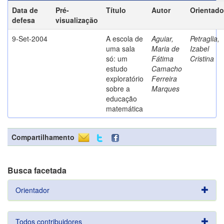
Data de
Pré-
Título
Autor
Orientado
defesa
visualização
9-Set-2004
A escola de
Aguiar,
Petraglia,
uma sala
Maria de
Izabel
só: um
Fátima
Cristina
estudo
Camacho
exploratório
Ferreira
sobre a
Marques
educação
matemática
Compartilhamento
Busca facetada
Orientador
Todos contribuidores