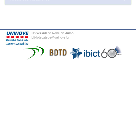
Universidade Nove de Julho
bibliotecatede@uninove.br