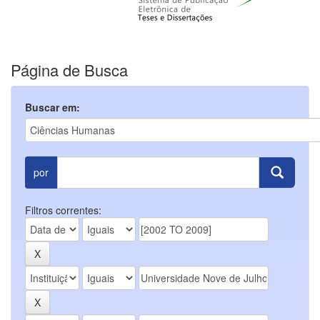
Página de Busca
Buscar em:
por
Filtros correntes: