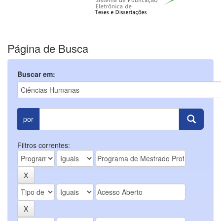
Página de Busca
Buscar em:
por
Filtros correntes: