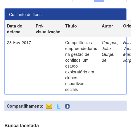
Conjunto de itens:
Data de
Pré-
Título
Autor
Ori
defesa
visualização
23-Fev-2017
Competências
Campos,
Nass
empreendedoras
João
Vân
na gestão de
Gurgel
Mar
conflitos: um
de
Jor
estudo
exploratório em
clubes
esportivos
sociais
Compartilhamento
Busca facetada