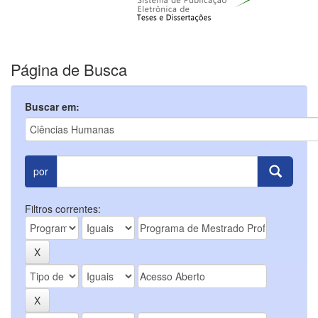
Página de Busca
Buscar em:
por
Filtros correntes: