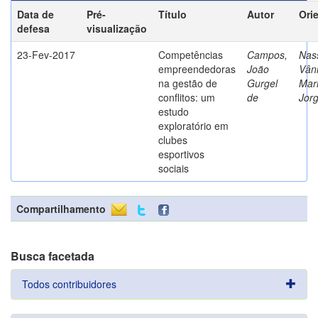
Data de
Pré-
Título
Autor
Ori
defesa
visualização
23-Fev-2017
Competências
Campos,
Nass
empreendedoras
João
Vân
na gestão de
Gurgel
Mar
conflitos: um
de
Jor
estudo
exploratório em
clubes
esportivos
sociais
Compartilhamento
Busca facetada
Todos contribuidores