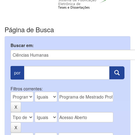
Página de Busca
Buscar em:
por
Filtros correntes: