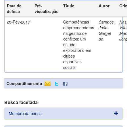
Data de
Pré-
Título
Autor
Ori
defesa
visualização
23-Fev-2017
Competências
Campos,
Nass
empreendedoras
João
Vân
na gestão de
Gurgel
Mar
conflitos: um
de
Jor
estudo
exploratório em
clubes
esportivos
sociais
Compartilhamento
Busca facetada
Membro da banca