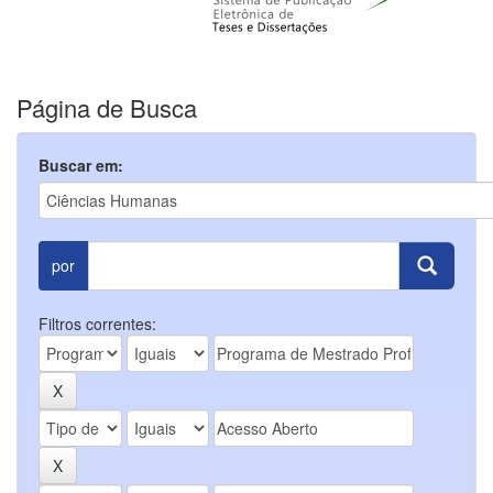
Página de Busca
Buscar em:
por
Filtros correntes: