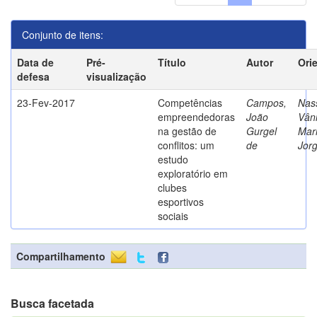
Conjunto de itens:
Data de
Pré-
Título
Autor
Ori
defesa
visualização
23-Fev-2017
Competências
Campos,
Nass
empreendedoras
João
Vân
na gestão de
Gurgel
Mar
conflitos: um
de
Jor
estudo
exploratório em
clubes
esportivos
sociais
Compartilhamento
Busca facetada