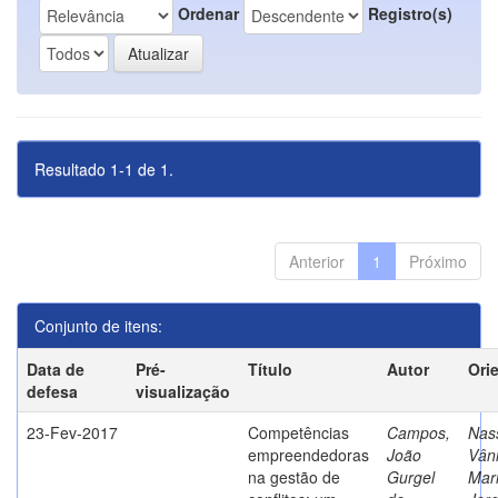
Ordenar
Registro(s)
Resultado 1-1 de 1.
Anterior
1
Próximo
Conjunto de itens:
Data de
Pré-
Título
Autor
Ori
defesa
visualização
23-Fev-2017
Competências
Campos,
Nass
empreendedoras
João
Vân
na gestão de
Gurgel
Mar