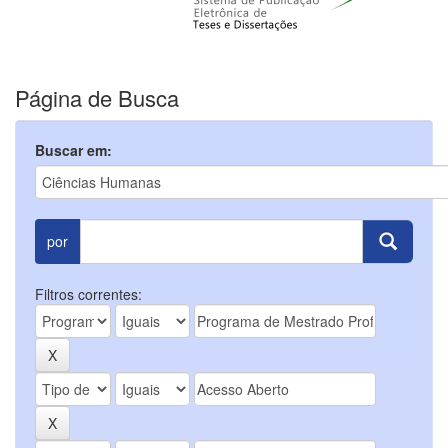
Página de Busca
Buscar em:
por
Filtros correntes: