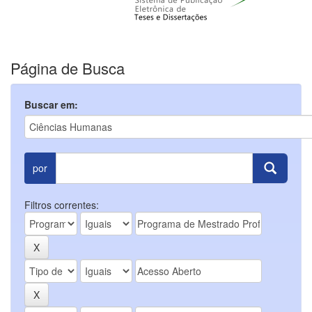
Página de Busca
Buscar em:
por
Filtros correntes: