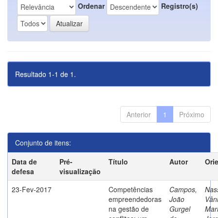
Ordenar
Registro(s)
Resultado 1-1 de 1.
Anterior
1
Próximo
Conjunto de itens:
Data de
Pré-
Título
Autor
Ori
defesa
visualização
23-Fev-2017
Competências
Campos,
Nass
empreendedoras
João
Vân
na gestão de
Gurgel
Mar