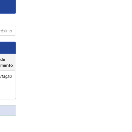
róximo
 de
umento
ertação