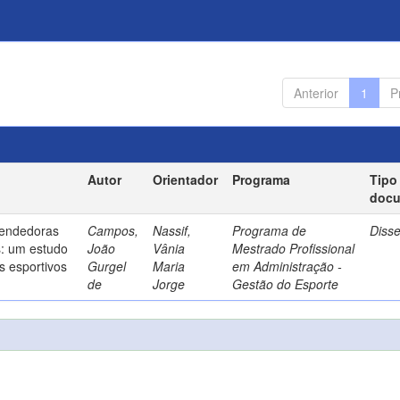
Anterior
1
P
Autor
Orientador
Programa
Tipo
doc
endedoras
Campos,
Nassif,
Programa de
Diss
s: um estudo
João
Vânia
Mestrado Profissional
s esportivos
Gurgel
Maria
em Administração -
de
Jorge
Gestão do Esporte