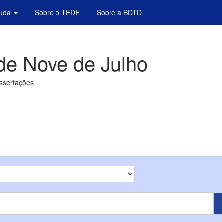
juda
Sobre o TEDE
Sobre a BDTD
de Nove de Julho
issertações