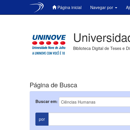
Página inicial
Navegar por
A
Skip
navigation
Universida
Biblioteca Digital de Teses e D
Página de Busca
Buscar em:
por