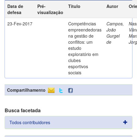
Data de
Pré-
Título
Autor
Ori
defesa
visualização
23-Fev-2017
Competências
Campos,
Nass
empreendedoras
João
Vân
na gestão de
Gurgel
Mar
conflitos: um
de
Jor
estudo
exploratório em
clubes
esportivos
sociais
Compartilhamento
Busca facetada
Todos contribuidores