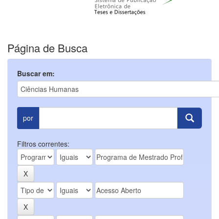
Página de Busca
Buscar em:
por
Filtros correntes: