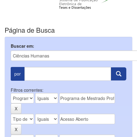
Página de Busca
Buscar em:
por
Filtros correntes: