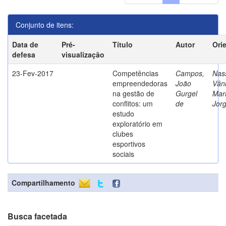
Conjunto de itens:
Data de
Pré-
Título
Autor
Ori
defesa
visualização
23-Fev-2017
Competências
Campos,
Nass
empreendedoras
João
Vân
na gestão de
Gurgel
Mar
conflitos: um
de
Jor
estudo
exploratório em
clubes
esportivos
sociais
Compartilhamento
Busca facetada