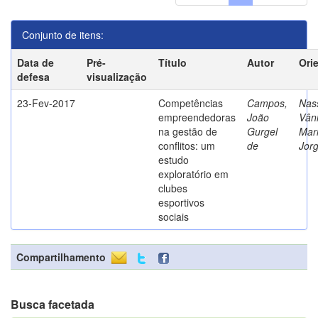
Conjunto de itens:
Data de
Pré-
Título
Autor
Ori
defesa
visualização
23-Fev-2017
Competências
Campos,
Nass
empreendedoras
João
Vân
na gestão de
Gurgel
Mar
conflitos: um
de
Jor
estudo
exploratório em
clubes
esportivos
sociais
Compartilhamento
Busca facetada