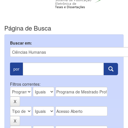
Página de Busca
Buscar em:
por
Filtros correntes: