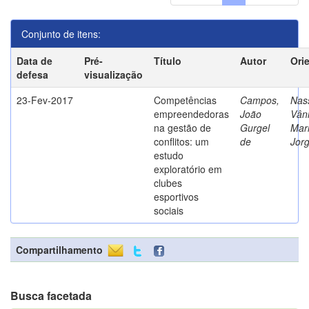
Conjunto de itens:
Data de
Pré-
Título
Autor
Ori
defesa
visualização
23-Fev-2017
Competências
Campos,
Nass
empreendedoras
João
Vân
na gestão de
Gurgel
Mar
conflitos: um
de
Jor
estudo
exploratório em
clubes
esportivos
sociais
Compartilhamento
Busca facetada