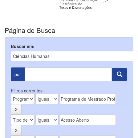
Página de Busca
Buscar em:
por
Filtros correntes: