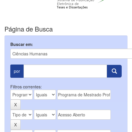
Página de Busca
Buscar em:
por
Filtros correntes: