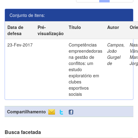
Conjunto de itens:
Data de
Pré-
Título
Autor
Ori
defesa
visualização
23-Fev-2017
Competências
Campos,
Nass
empreendedoras
João
Vân
na gestão de
Gurgel
Mar
conflitos: um
de
Jor
estudo
exploratório em
clubes
esportivos
sociais
Compartilhamento
Busca facetada