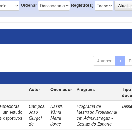
Ordenar
Registro(s)
Anterior
1
P
Autor
Orientador
Programa
Tipo
doc
endedoras
Campos,
Nassif,
Programa de
Diss
s: um estudo
João
Vânia
Mestrado Profissional
s esportivos
Gurgel
Maria
em Administração -
de
Jorge
Gestão do Esporte