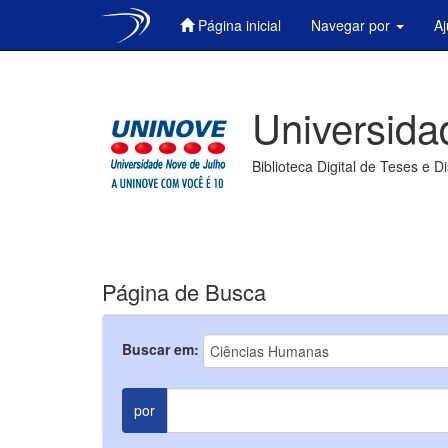
Página inicial
Navegar por
A
Skip
navigation
Universida
Biblioteca Digital de Teses e D
Página de Busca
Buscar em:
por