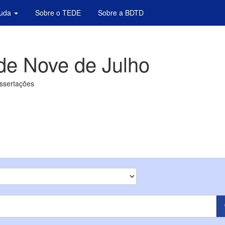
juda
Sobre o TEDE
Sobre a BDTD
de Nove de Julho
issertações