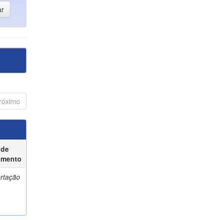
róximo
 de
umento
ertação