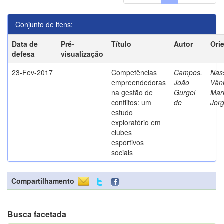
Conjunto de itens:
Data de
Pré-
Título
Autor
Ori
defesa
visualização
23-Fev-2017
Competências
Campos,
Nass
empreendedoras
João
Vân
na gestão de
Gurgel
Mar
conflitos: um
de
Jor
estudo
exploratório em
clubes
esportivos
sociais
Compartilhamento
Busca facetada