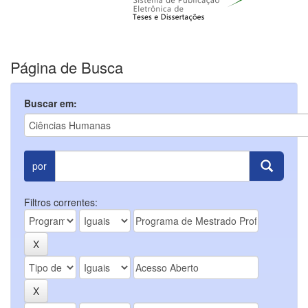
Página de Busca
Buscar em:
por
Filtros correntes: