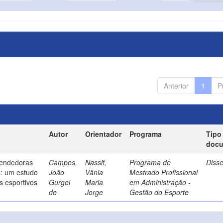
Anterior
1
P
Autor
Orientador
Programa
Tipo
doc
endedoras
Campos,
Nassif,
Programa de
Diss
s: um estudo
João
Vânia
Mestrado Profissional
s esportivos
Gurgel
Maria
em Administração -
de
Jorge
Gestão do Esporte