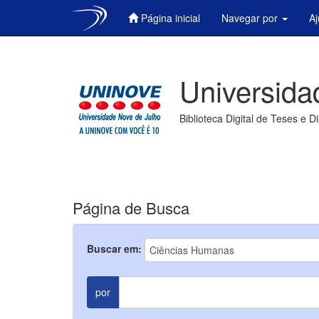
Página inicial
Navegar por
A
Skip
navigation
Universida
Biblioteca Digital de Teses e D
Página de Busca
Buscar em:
por