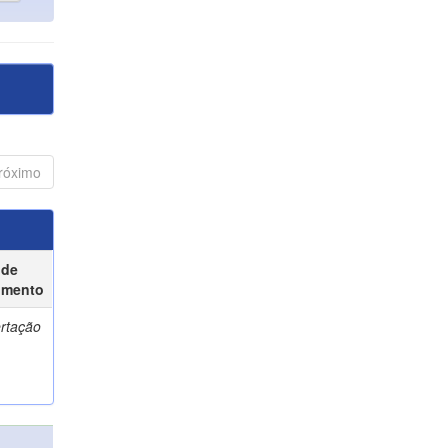
róximo
 de
umento
ertação