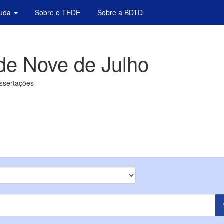
juda
Sobre o TEDE
Sobre a BDTD
de Nove de Julho
issertações