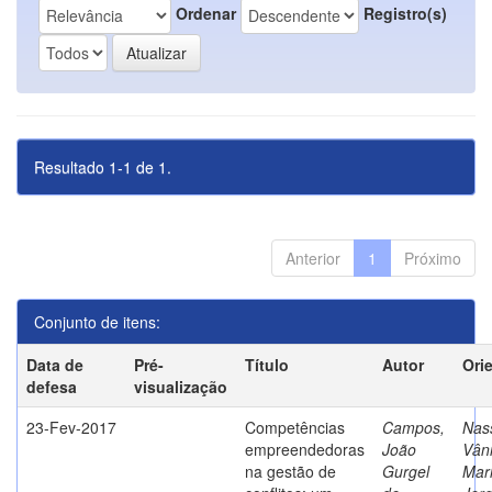
Ordenar
Registro(s)
Resultado 1-1 de 1.
Anterior
1
Próximo
Conjunto de itens:
Data de
Pré-
Título
Autor
Ori
defesa
visualização
23-Fev-2017
Competências
Campos,
Nass
empreendedoras
João
Vân
na gestão de
Gurgel
Mar