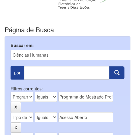
Página de Busca
Buscar em:
por
Filtros correntes: