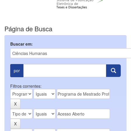
Página de Busca
Buscar em:
por
Filtros correntes: