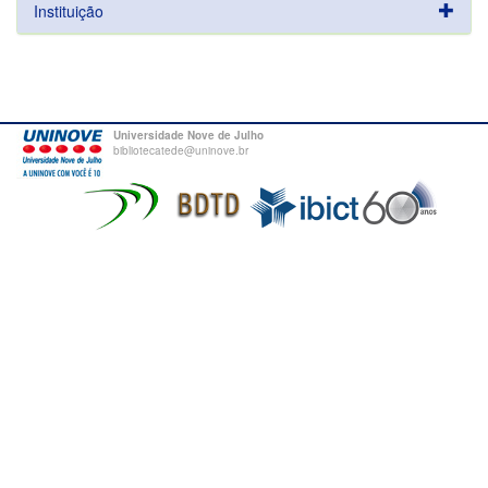
Instituição
Universidade Nove de Julho
bibliotecatede@uninove.br