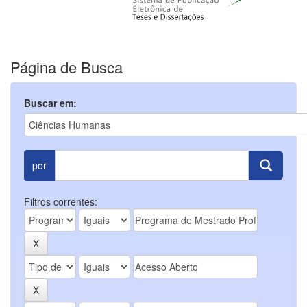
Página de Busca
Buscar em:
por
Filtros correntes: