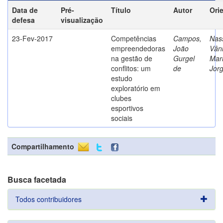
Data de
Pré-
Título
Autor
Ori
defesa
visualização
23-Fev-2017
Competências
Campos,
Nass
empreendedoras
João
Vân
na gestão de
Gurgel
Mar
conflitos: um
de
Jor
estudo
exploratório em
clubes
esportivos
sociais
Compartilhamento
Busca facetada
Todos contribuidores