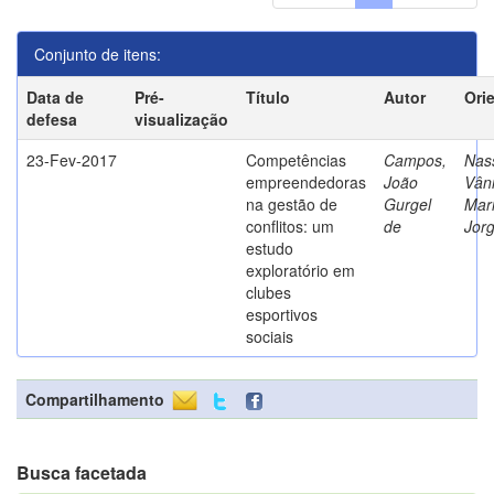
Conjunto de itens:
Data de
Pré-
Título
Autor
Ori
defesa
visualização
23-Fev-2017
Competências
Campos,
Nass
empreendedoras
João
Vân
na gestão de
Gurgel
Mar
conflitos: um
de
Jor
estudo
exploratório em
clubes
esportivos
sociais
Compartilhamento
Busca facetada