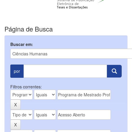
Página de Busca
Buscar em:
por
Filtros correntes: