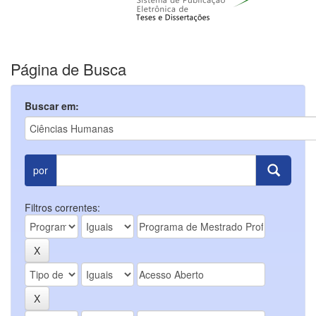
Página de Busca
Buscar em:
por
Filtros correntes: