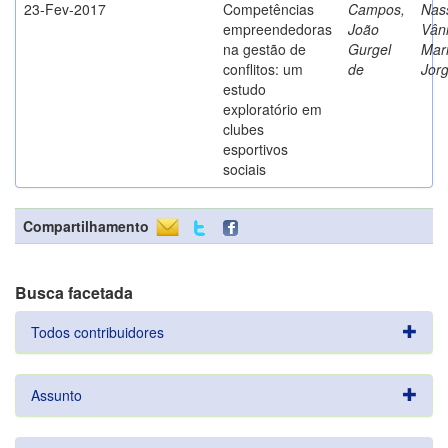
23-Fev-2017
Competências
Campos,
Nass
empreendedoras
João
Vân
na gestão de
Gurgel
Mar
conflitos: um
de
Jor
estudo
exploratório em
clubes
esportivos
sociais
Compartilhamento
Busca facetada
Todos contribuidores
Assunto