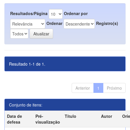
Resultados/Página
Ordenar por
Ordenar
Registro(s)
Resultado 1-1 de 1.
Anterior
1
Próximo
Conjunto de itens:
Data de
Pré-
Título
Autor
Ori
defesa
visualização