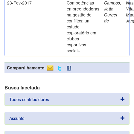
23-Fev-2017
Competências
Campos,
Nass
empreendedoras
João
Vân
na gestão de
Gurgel
Mar
conflitos: um
de
Jor
estudo
exploratório em
clubes
esportivos
sociais
Compartilhamento
Busca facetada
Todos contribuidores
Assunto