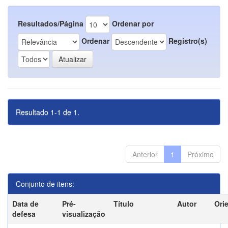
Resultados/Página
Ordenar por
Ordenar
Registro(s)
Resultado 1-1 de 1.
Anterior
1
Próximo
Conjunto de itens:
Data de
Pré-
Título
Autor
Ori
defesa
visualização