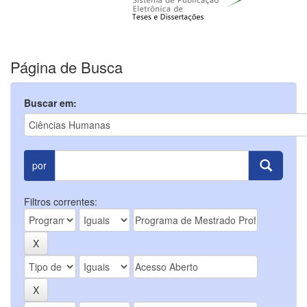
Página de Busca
Buscar em:
por
Filtros correntes: