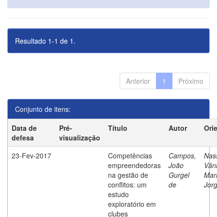
Resultado 1-1 de 1.
Anterior
1
Próximo
Conjunto de itens:
Data de
Pré-
Título
Autor
Ori
defesa
visualização
23-Fev-2017
Competências
Campos,
Nass
empreendedoras
João
Vân
na gestão de
Gurgel
Mar
conflitos: um
de
Jor
estudo
exploratório em
clubes