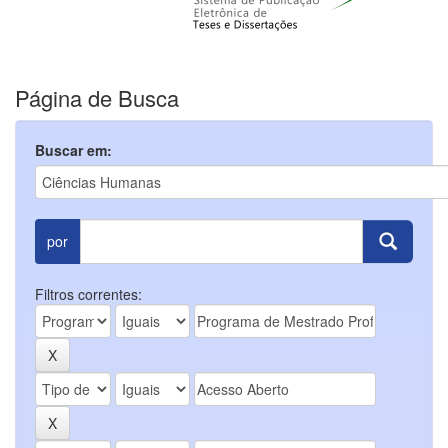
Página de Busca
Buscar em:
por
Filtros correntes: