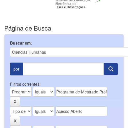
Página de Busca
Buscar em:
por
Filtros correntes: