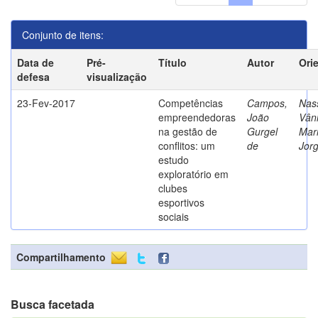
Conjunto de itens:
Data de
Pré-
Título
Autor
Ori
defesa
visualização
23-Fev-2017
Competências
Campos,
Nass
empreendedoras
João
Vân
na gestão de
Gurgel
Mar
conflitos: um
de
Jor
estudo
exploratório em
clubes
esportivos
sociais
Compartilhamento
Busca facetada