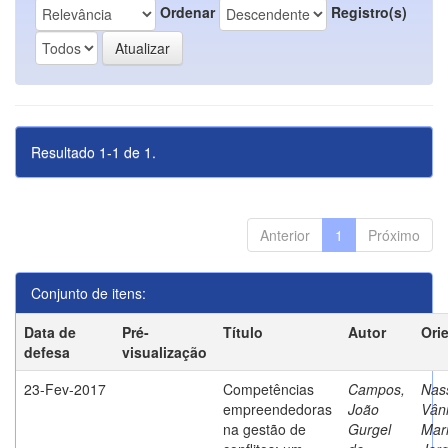
Ordenar
Registro(s)
Resultado 1-1 de 1.
Anterior
1
Próximo
Conjunto de itens:
Data de
Pré-
Título
Autor
Ori
defesa
visualização
23-Fev-2017
Competências
Campos,
Nass
empreendedoras
João
Vân
na gestão de
Gurgel
Mar