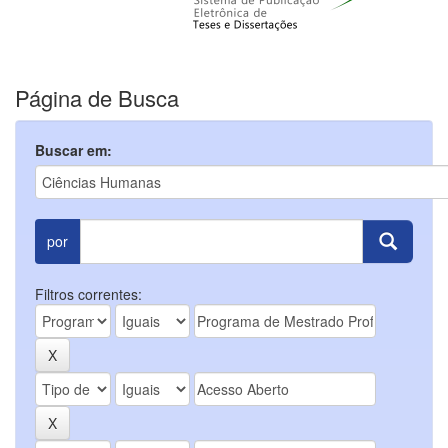
Página de Busca
Buscar em:
por
Filtros correntes: