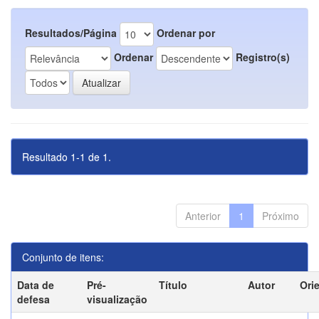
Resultados/Página
Ordenar por
Ordenar
Registro(s)
Resultado 1-1 de 1.
Anterior
1
Próximo
Conjunto de itens:
Data de
Pré-
Título
Autor
Ori
defesa
visualização