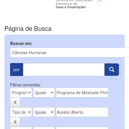
Página de Busca
Buscar em:
por
Filtros correntes: