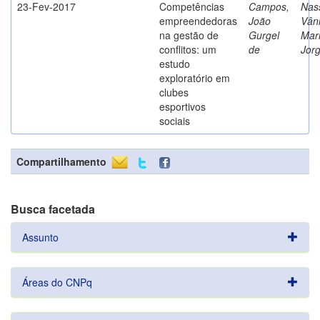
23-Fev-2017
Competências
Campos,
Nass
empreendedoras
João
Vân
na gestão de
Gurgel
Mar
conflitos: um
de
Jor
estudo
exploratório em
clubes
esportivos
sociais
Compartilhamento
Busca facetada
Assunto
Áreas do CNPq