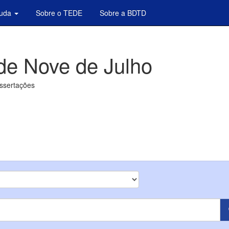
juda
Sobre o TEDE
Sobre a BDTD
de Nove de Julho
issertações