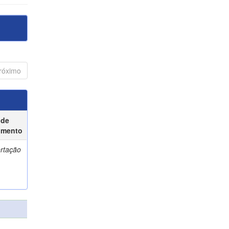
róximo
 de
umento
ertação