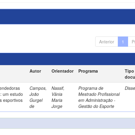
Anterior
1
P
Autor
Orientador
Programa
Tipo
doc
endedoras
Campos,
Nassif,
Programa de
Diss
s: um estudo
João
Vânia
Mestrado Profissional
s esportivos
Gurgel
Maria
em Administração -
de
Jorge
Gestão do Esporte