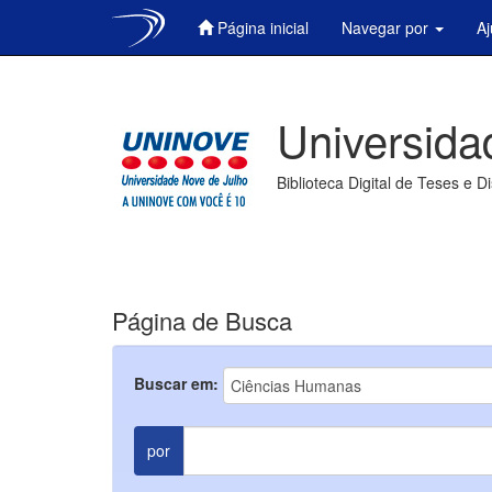
Página inicial
Navegar por
A
Skip
navigation
Universida
Biblioteca Digital de Teses e D
Página de Busca
Buscar em:
por