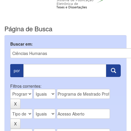
Página de Busca
Buscar em:
por
Filtros correntes: