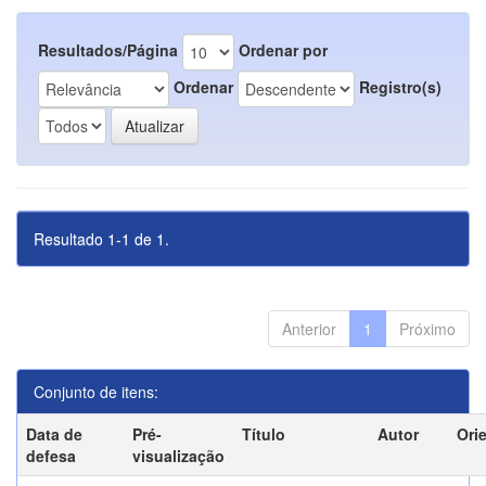
Resultados/Página
Ordenar por
Ordenar
Registro(s)
Resultado 1-1 de 1.
Anterior
1
Próximo
Conjunto de itens:
Data de
Pré-
Título
Autor
Ori
defesa
visualização