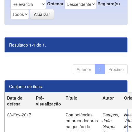
Ordenar
Registro(s)
Resultado 1-1 de 1.
Anterior
1
Próximo
Conjunto de itens:
Data de
Pré-
Título
Autor
Ori
defesa
visualização
23-Fev-2017
Competências
Campos,
Nass
empreendedoras
João
Vân
na gestão de
Gurgel
Mar