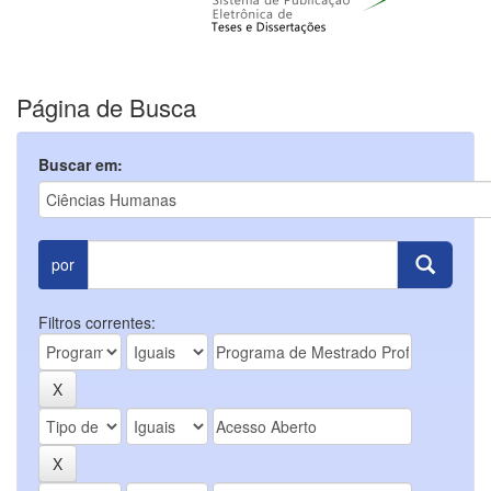
Página de Busca
Buscar em:
por
Filtros correntes: