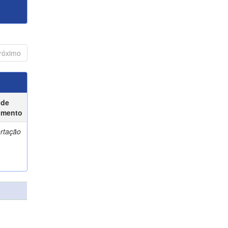
róximo
 de
umento
ertação