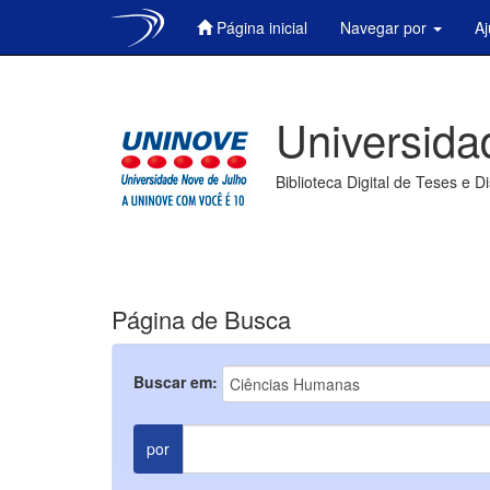
Página inicial
Navegar por
A
Skip
navigation
Universida
Biblioteca Digital de Teses e D
Página de Busca
Buscar em:
por