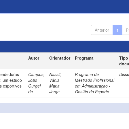
Anterior
1
P
Autor
Orientador
Programa
Tipo
doc
endedoras
Campos,
Nassif,
Programa de
Diss
s: um estudo
João
Vânia
Mestrado Profissional
s esportivos
Gurgel
Maria
em Administração -
de
Jorge
Gestão do Esporte