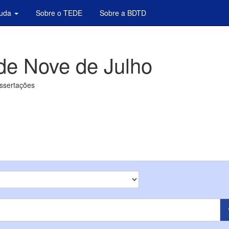
juda
Sobre o TEDE
Sobre a BDTD
de Nove de Julho
issertações