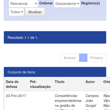
Ordenar
Registro(s)
Resultado 1-1 de 1.
Anterior
1
Próximo
Conjunto de itens:
Data de
Pré-
Título
Autor
Ori
defesa
visualização
23-Fev-2017
Competências
Campos,
Nass
empreendedoras
João
Vân
na gestão de
Gurgel
Mar