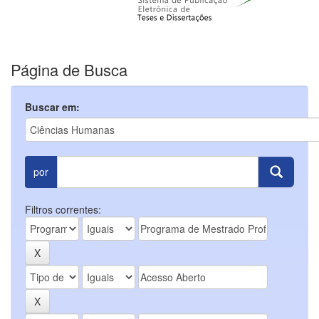
Página de Busca
Buscar em:
por
Filtros correntes: