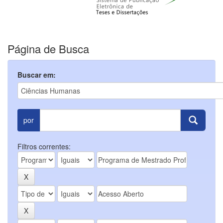
Página de Busca
Buscar em:
por
Filtros correntes: