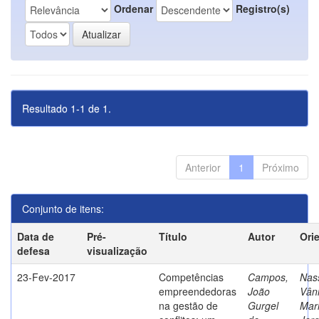
Ordenar
Registro(s)
Resultado 1-1 de 1.
Anterior
1
Próximo
Conjunto de itens:
Data de
Pré-
Título
Autor
Ori
defesa
visualização
23-Fev-2017
Competências
Campos,
Nass
empreendedoras
João
Vân
na gestão de
Gurgel
Mar