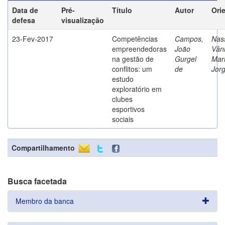
Data de
Pré-
Título
Autor
Ori
defesa
visualização
23-Fev-2017
Competências
Campos,
Nass
empreendedoras
João
Vân
na gestão de
Gurgel
Mar
conflitos: um
de
Jor
estudo
exploratório em
clubes
esportivos
sociais
Compartilhamento
Busca facetada
Membro da banca