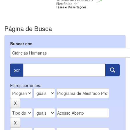
Página de Busca
Buscar em:
por
Filtros correntes: