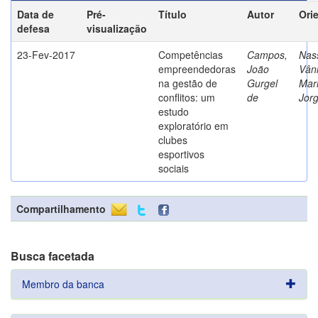
Data de
Pré-
Título
Autor
Ori
defesa
visualização
23-Fev-2017
Competências
Campos,
Nass
empreendedoras
João
Vân
na gestão de
Gurgel
Mar
conflitos: um
de
Jor
estudo
exploratório em
clubes
esportivos
sociais
Compartilhamento
Busca facetada
Membro da banca