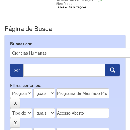
Página de Busca
Buscar em:
por
Filtros correntes: