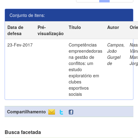
Conjunto de itens:
Data de
Pré-
Título
Autor
Ori
defesa
visualização
23-Fev-2017
Competências
Campos,
Nass
empreendedoras
João
Vân
na gestão de
Gurgel
Mar
conflitos: um
de
Jor
estudo
exploratório em
clubes
esportivos
sociais
Compartilhamento
Busca facetada