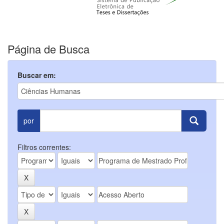
Página de Busca
Buscar em:
por
Filtros correntes: