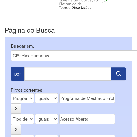
Página de Busca
Buscar em:
por
Filtros correntes: