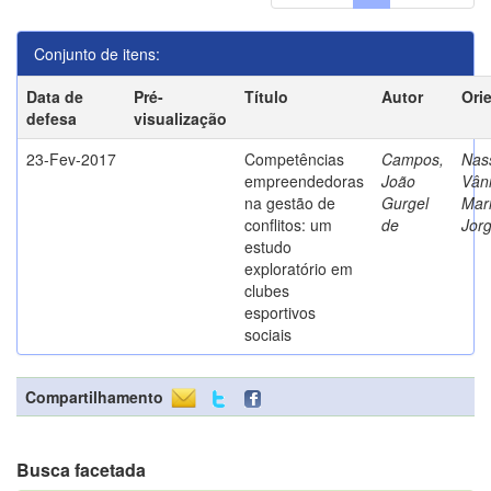
Conjunto de itens:
Data de
Pré-
Título
Autor
Ori
defesa
visualização
23-Fev-2017
Competências
Campos,
Nass
empreendedoras
João
Vân
na gestão de
Gurgel
Mar
conflitos: um
de
Jor
estudo
exploratório em
clubes
esportivos
sociais
Compartilhamento
Busca facetada