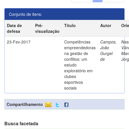
Conjunto de itens:
Data de
Pré-
Título
Autor
Ori
defesa
visualização
23-Fev-2017
Competências
Campos,
Nass
empreendedoras
João
Vân
na gestão de
Gurgel
Mar
conflitos: um
de
Jor
estudo
exploratório em
clubes
esportivos
sociais
Compartilhamento
Busca facetada