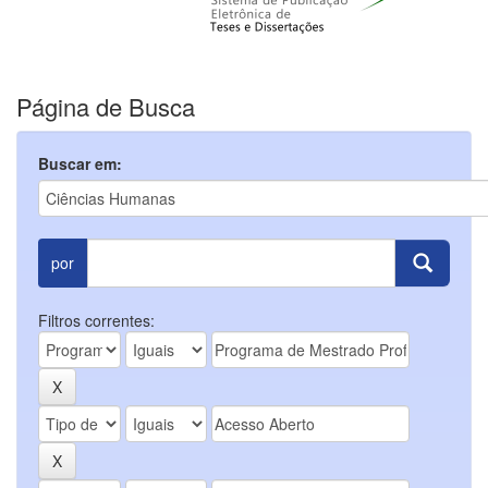
Página de Busca
Buscar em:
por
Filtros correntes: