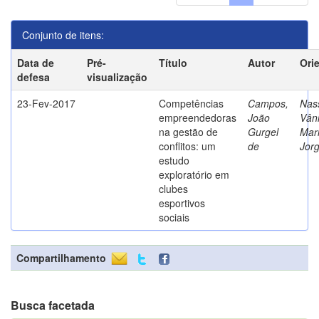
Conjunto de itens:
Data de
Pré-
Título
Autor
Ori
defesa
visualização
23-Fev-2017
Competências
Campos,
Nass
empreendedoras
João
Vân
na gestão de
Gurgel
Mar
conflitos: um
de
Jor
estudo
exploratório em
clubes
esportivos
sociais
Compartilhamento
Busca facetada