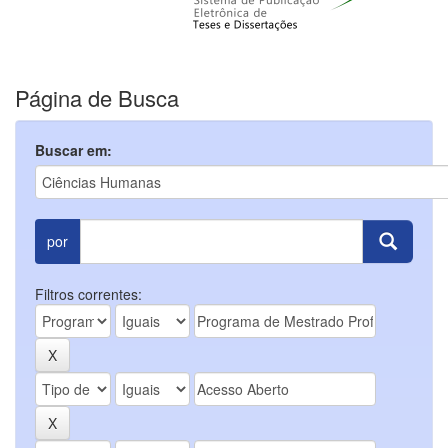
Página de Busca
Buscar em:
por
Filtros correntes: