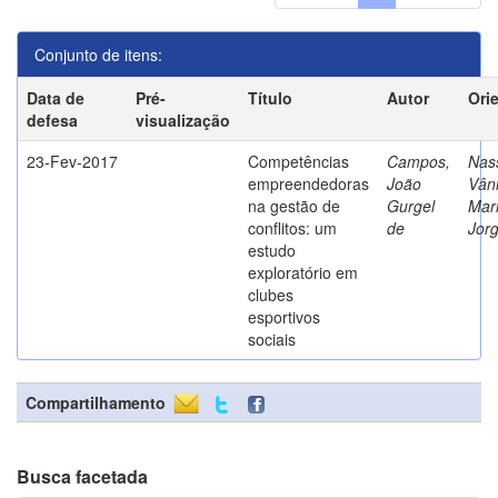
Conjunto de itens:
Data de
Pré-
Título
Autor
Ori
defesa
visualização
23-Fev-2017
Competências
Campos,
Nass
empreendedoras
João
Vân
na gestão de
Gurgel
Mar
conflitos: um
de
Jor
estudo
exploratório em
clubes
esportivos
sociais
Compartilhamento
Busca facetada