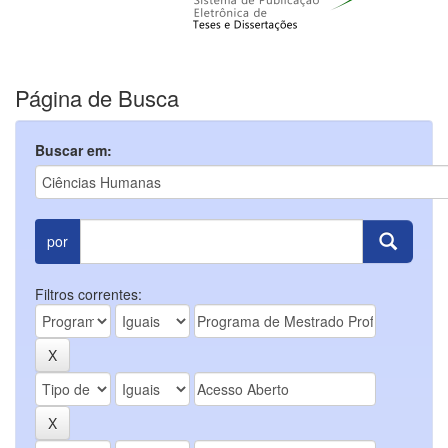
Página de Busca
Buscar em:
por
Filtros correntes: