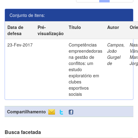
Conjunto de itens:
Data de
Pré-
Título
Autor
Ori
defesa
visualização
23-Fev-2017
Competências
Campos,
Nass
empreendedoras
João
Vân
na gestão de
Gurgel
Mar
conflitos: um
de
Jor
estudo
exploratório em
clubes
esportivos
sociais
Compartilhamento
Busca facetada