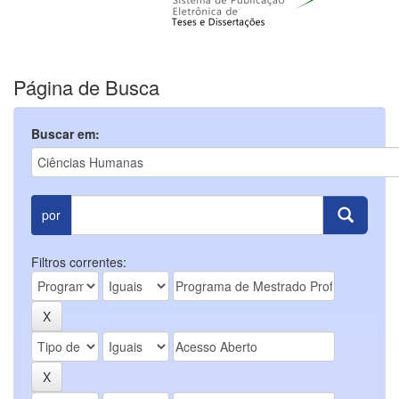
Página de Busca
Buscar em:
por
Filtros correntes: