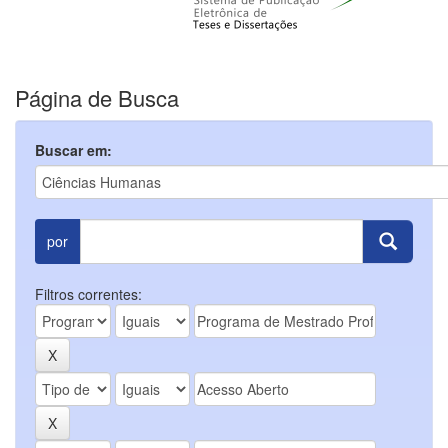
Página de Busca
Buscar em:
por
Filtros correntes: