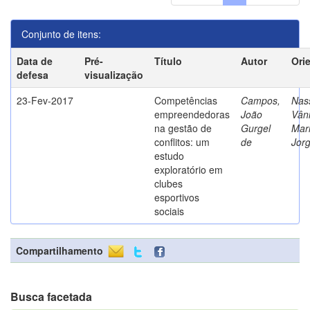
Conjunto de itens:
Data de
Pré-
Título
Autor
Ori
defesa
visualização
23-Fev-2017
Competências
Campos,
Nass
empreendedoras
João
Vân
na gestão de
Gurgel
Mar
conflitos: um
de
Jor
estudo
exploratório em
clubes
esportivos
sociais
Compartilhamento
Busca facetada