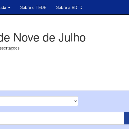
juda
Sobre o TEDE
Sobre a BDTD
de Nove de Julho
issertações