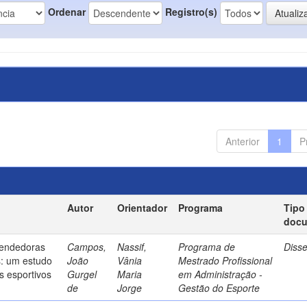
Ordenar
Registro(s)
Anterior
1
P
Autor
Orientador
Programa
Tipo
doc
endedoras
Campos,
Nassif,
Programa de
Diss
s: um estudo
João
Vânia
Mestrado Profissional
s esportivos
Gurgel
Maria
em Administração -
de
Jorge
Gestão do Esporte