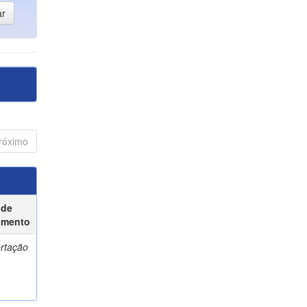
róximo
 de
umento
ertação