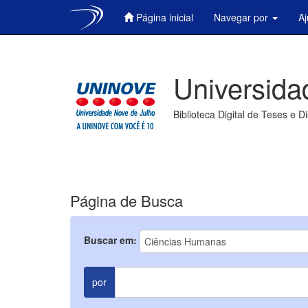
Página inicial
Navegar por
A
Skip
navigation
Universida
Biblioteca Digital de Teses e D
Página de Busca
Buscar em:
por