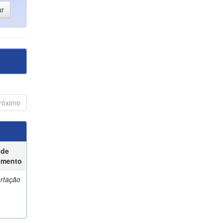
róximo
 de
umento
ertação