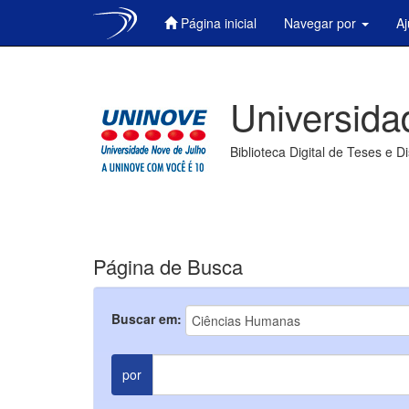
Página inicial
Navegar por
A
Skip
navigation
Universida
Biblioteca Digital de Teses e D
Página de Busca
Buscar em:
por