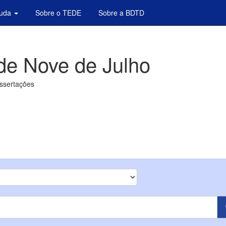
juda
Sobre o TEDE
Sobre a BDTD
de Nove de Julho
issertações