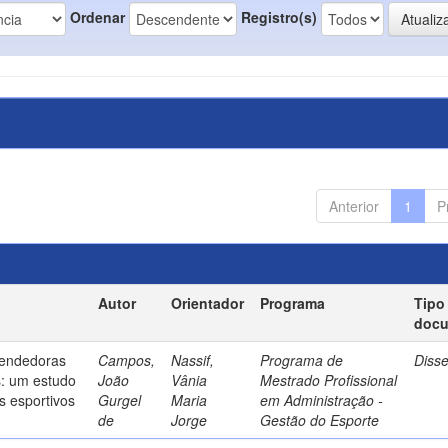
Ordenar
Registro(s)
Anterior
1
P
Autor
Orientador
Programa
Tipo
doc
endedoras
Campos,
Nassif,
Programa de
Diss
s: um estudo
João
Vânia
Mestrado Profissional
s esportivos
Gurgel
Maria
em Administração -
de
Jorge
Gestão do Esporte