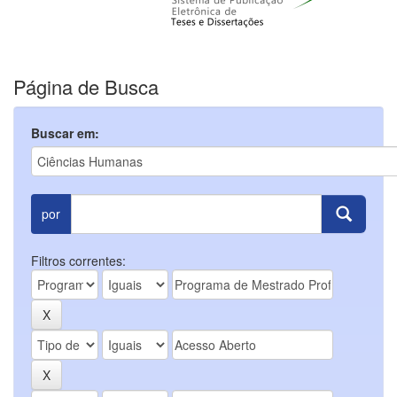
Página de Busca
Buscar em:
por
Filtros correntes: