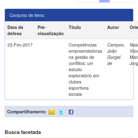
Conjunto de itens:
Data de
Pré-
Título
Autor
Ori
defesa
visualização
23-Fev-2017
Competências
Campos,
Nass
empreendedoras
João
Vân
na gestão de
Gurgel
Mar
conflitos: um
de
Jor
estudo
exploratório em
clubes
esportivos
sociais
Compartilhamento
Busca facetada